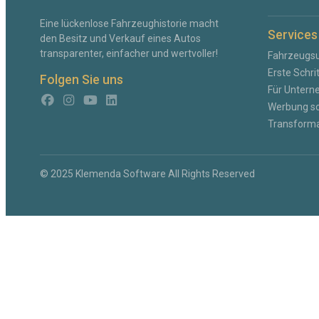
Eine lückenlose Fahrzeughistorie macht
Services
den Besitz und Verkauf eines Autos
transparenter, einfacher und wertvoller!
Fahrzeugs
Erste Schri
Folgen Sie uns
Für Unter
Werbung sc
Transforma
© 2025 Klemenda Software All Rights Reserved