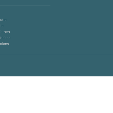
uche
tte
nehmen
halten
tions