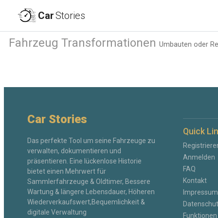
Car
Stories
Fahrzeug Transformationen
Umbauten oder Res
Car Stories
Quick Li
Das perfekte Tool um seine Fahrzeuge zu
Registriere
verwalten, dokumentieren und
Anmelden
präsentieren. Eine lückenlose Historie
FAQ
bietet einen Mehrwert für
Kontakt
Sammlerfahrzeuge & Oldtimer, Bessere
Wartung & längere Lebensdauer, Höheren
Impressum
Wiederverkaufswert,Bequemlichkeit &
Datenschutz
digitale Verwaltung
Funktionen