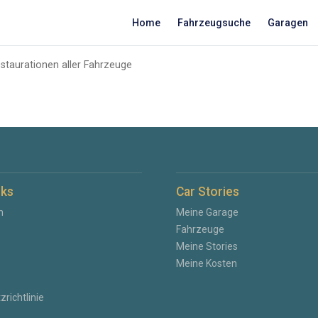
Home
Fahrzeugsuche
Garagen
taurationen aller Fahrzeuge
nks
Car Stories
n
Meine Garage
Fahrzeuge
Meine Stories
Meine Kosten
richtlinie